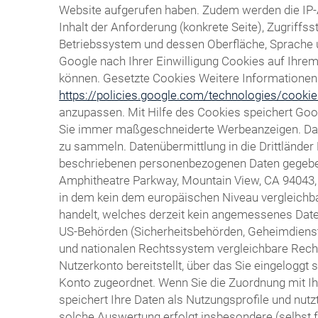
Website aufgerufen haben. Zudem werden die IP-
Inhalt der Anforderung (konkrete Seite), Zugrif
Betriebssystem und dessen Oberfläche, Sprache un
Google nach Ihrer Einwilligung Cookies auf Ihr
können. Gesetzte Cookies Weitere Informationen h
https://policies.google.com/technologies/cooki
anzupassen. Mit Hilfe des Cookies speichert Goo
Sie immer maßgeschneiderte Werbeanzeigen. Das C
zu sammeln. Datenübermittlung in die Drittländer
beschriebenen personenbezogenen Daten gegebenen
Amphitheatre Parkway, Mountain View, CA 94043, ü
in dem kein dem europäischen Niveau vergleichba
handelt, welches derzeit kein angemessenes Daten
US-Behörden (Sicherheitsbehörden, Geheimdiens
und nationalen Rechtssystem vergleichbare Recht
Nutzerkonto bereitstellt, über das Sie eingeloggt
Konto zugeordnet. Wenn Sie die Zuordnung mit Ih
speichert Ihre Daten als Nutzungsprofile und nu
solche Auswertung erfolgt insbesondere (selbst 