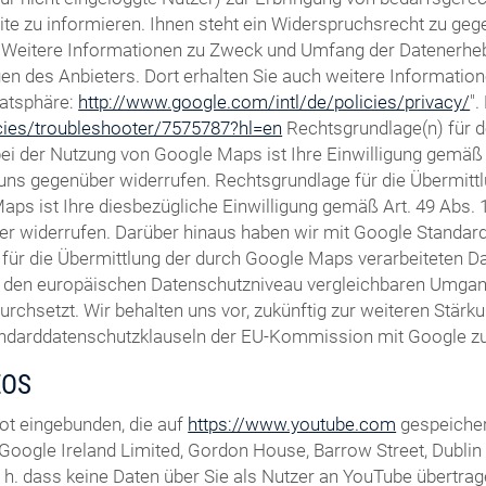
te zu informieren. Ihnen steht ein Widerspruchsrecht zu gegen
Weitere Informationen zu Zweck und Umfang der Datenerhebun
gen des Anbieters. Dort erhalten Sie auch weitere Informatio
vatsphäre:
http://www.google.com/intl/de/policies/privacy/
"
icies/troubleshooter/7575787?hl=en
Rechtsgrundlage(n) für 
 der Nutzung von Google Maps ist Ihre Einwilligung gemäß Ar
ft uns gegenüber widerrufen. Rechtsgrundlage für die Übermi
ps ist Ihre diesbezügliche Einwilligung gemäß Art. 49 Abs. 1 
er widerrufen. Darüber hinaus haben wir mit Google Standardd
für die Übermittlung der durch Google Maps verarbeiteten Dat
m den europäischen Datenschutzniveau vergleichbaren Umga
setzt. Wir behalten uns vor, zukünftig zur weiteren Stärkun
andarddatenschutzklauseln der EU-Kommission mit Google zu 
EOS
ot eingebunden, die auf
https://www.youtube.com
gespeicher
Google Ireland Limited, Gordon House, Barrow Street, Dublin 4,
h. dass keine Daten über Sie als Nutzer an YouTube übertrage