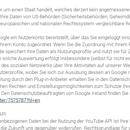
i um einen Staat handelt, welches derzeit kein angemessenes 
s Ihre Daten von US-Behörden (Sicherheitsbehörden, Geheim
 europäischen und nationalen Rechtssystem vergleichbare R
gle ein Nutzerkonto bereitstellt, über das Sie eingeloggt sin
t Ihrem Konto zugeordnet. Wenn Sie die Zuordnung mit Ihrem 
le speichert Ihre Daten als Nutzungsprofile und nutzt sie f
 solche Auswertung erfolgt insbesondere (selbst für nicht e
s sozialen Netzwerks über Ihre Aktivitäten auf unserer Webs
utzerprofile, wobei Sie sich zur Ausübung dessen an Google
ung durch den Plug-in-Anbieter erhalten Sie in den Datenschu
chen Rechten und Einstellungsmöglichkeiten zum Schutze Ihre
. Den Datenschutzbeauftragten von Google Ireland finden Sie 
oter/7575787?hl=en
API
nbezogenen Daten bei der Nutzung der YouTube API ist Ihre Ei
ür die Zukunft uns gegenüber widerrufen. Rechtsgrundlage fü