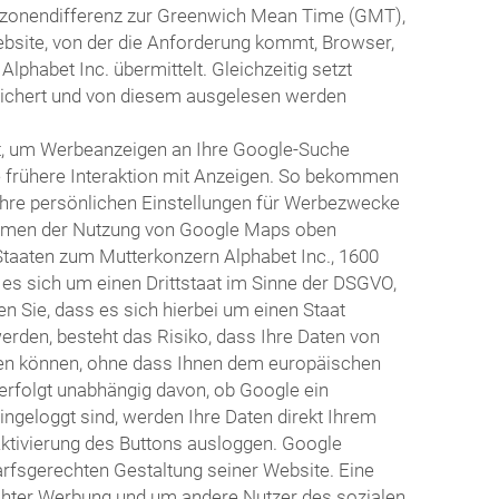
itzonendifferenz zur Greenwich Mean Time (GMT),
ebsite, von der die Anforderung kommt, Browser,
habet Inc. übermittelt. Gleichzeitig setzt
eichert und von diesem ausgelesen werden
t, um Werbeanzeigen an Ihre Google-Suche
e frühere Interaktion mit Anzeigen. So bekommen
Ihre persönlichen Einstellungen für Werbezwecke
 Rahmen der Nutzung von Google Maps oben
Staaten zum Mutterkonzern Alphabet Inc., 1600
 es sich um einen Drittstaat im Sinne der DSGVO,
 Sie, dass es sich hierbei um einen Staat
erden, besteht das Risiko, dass Ihre Daten von
en können, ohne dass Ihnen dem europäischen
erfolgt unabhängig davon, ob Google ein
eingeloggt sind, werden Ihre Daten direkt Ihrem
Aktivierung des Buttons ausloggen. Google
arfsgerechten Gestaltung seiner Website. Eine
echter Werbung und um andere Nutzer des sozialen