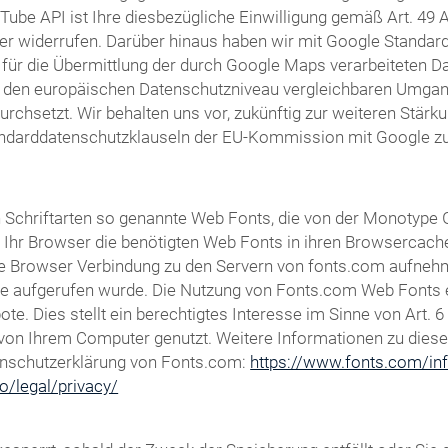
Tube API ist Ihre diesbezügliche Einwilligung gemäß Art. 49 Ab
er widerrufen. Darüber hinaus haben wir mit Google Standardd
für die Übermittlung der durch Google Maps verarbeiteten Dat
m den europäischen Datenschutzniveau vergleichbaren Umga
setzt. Wir behalten uns vor, zukünftig zur weiteren Stärkun
andarddatenschutzklauseln der EU-Kommission mit Google zu 
von Schriftarten so genannte Web Fonts, die von der Monotype
dt Ihr Browser die benötigten Web Fonts in ihren Browsercach
 Browser Verbindung zu den Servern von fonts.com aufnehm
te aufgerufen wurde. Die Nutzung von Fonts.com Web Fonts er
e. Dies stellt ein berechtigtes Interesse im Sinne von Art. 6
ft von Ihrem Computer genutzt. Weitere Informationen zu dies
enschutzerklärung von Fonts.com:
https://www.fonts.com/inf
o/legal/privacy/