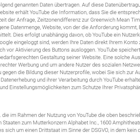
olgend genannten Daten übertragen. Auf diese Datenübertragu
bsite erhält YouTube die Information, dass Sie die entsprec
it der Anfrage, Zeitzonendifferenz zur Greenwich Mean Time
agene Datenmenge, Website, von der die Anforderung kommt, 
lt. Dies erfolgt unabhängig davon, ob YouTube ein Nutzerkont
Google eingeloggt sind, werden Ihre Daten direkt Ihrem Kont
ch vor Aktivierung des Buttons ausloggen. YouTube speichert I
arfsgerechten Gestaltung seiner Website. Eine solche Auswe
erechter Werbung und um andere Nutzer des sozialen Netzwerk
u gegen die Bildung dieser Nutzerprofile, wobei Sie sich zu
atenerhebung und ihrer Verarbeitung durch YouTube erhalten 
und Einstellungsmöglichkeiten zum Schutze Ihrer Privatsphär
 Ltd. die im Rahmen der Nutzung von YouTube die oben besch
ten Staaten zum Mutterkonzern Alphabet Inc., 1600 Amphitheat
 es sich um einen Drittstaat im Sinne der DSGVO, in dem kei