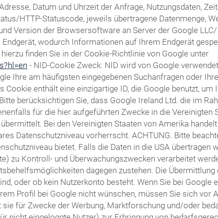
Adresse, Datum und Uhrzeit der Anfrage, Nutzungsdaten, Ze
fsstatus/HTTP-Statuscode, jeweils übertragene Datenmenge, W
d Version der Browsersoftware an Server der Google LLC/ Alp
em Endgerät, wodurch Informationen auf Ihrem Endgerät gesp
ierzu finden Sie in der Cookie-Richtlinie von Google unter
es?hl=en
- NID-Cookie Zweck: NID wird von Google verwende
gle Ihre am häufigsten eingegebenen Suchanfragen oder Ihr
ookie enthält eine einzigartige ID, die Google benutzt, um 
 Bitte berücksichtigen Sie, dass Google Ireland Ltd. die im
falls für die hier aufgeführten Zwecke in die Vereinigten 
bermittelt. Bei den Vereinigten Staaten von Amerika handelt
res Datenschutzniveau vorherrscht. ACHTUNG. Bitte beachten
schutzniveau bietet. Falls die Daten in die USA übertragen w
te) zu Kontroll- und Überwachungszwecken verarbeitet werd
sbehelfsmöglichkeiten dagegen zustehen. Die Übermittlung 
 sind, oder ob kein Nutzerkonto besteht. Wenn Sie bei Google 
rem Profil bei Google nicht wünschen, müssen Sie sich vor 
tzt sie für Zwecke der Werbung, Marktforschung und/oder bed
für nicht eingeloggte Nutzer) zur Erbringung von bedarfsger