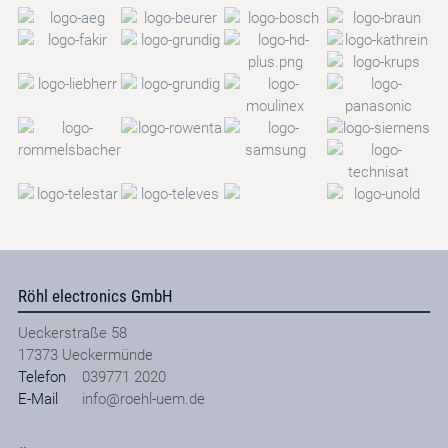
Röhl electronics GmbH
Ueckerstraße 58
17373
Ueckermünde
Telefon
039771 2020
E-Mail
info@roehl-uem.de