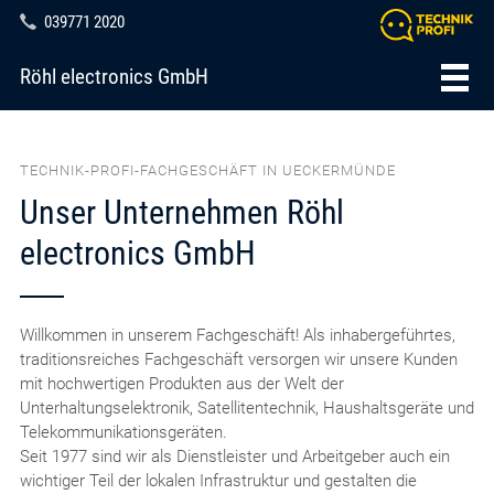
039771 2020
Röhl electronics GmbH
TECHNIK-PROFI-FACHGESCHÄFT IN UECKERMÜNDE
Unser Unternehmen Röhl
electronics GmbH
Willkommen in unserem Fachgeschäft! Als inhabergeführtes,
traditionsreiches Fachgeschäft versorgen wir unsere Kunden
mit hochwertigen Produkten aus der Welt der
Unterhaltungselektronik, Satellitentechnik, Haushaltsgeräte und
Telekommunikationsgeräten.
Seit 1977 sind wir als Dienstleister und Arbeitgeber auch ein
wichtiger Teil der lokalen Infrastruktur und gestalten die