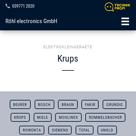
039771 2020
Röhl electronics GmbH
ELEKTROKLEINGERAETE
Krups
BEURER
BOSCH
BRAUN
FAKIR
GRUNDIG
KRUPS
MIELE
MOULINEX
ROMMELSBACHER
ROWENTA
SIEMENS
TEFAL
UNOLD