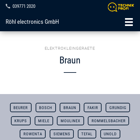
039771 2020
Röhl electronics GmbH
ELEKTROKLEINGERAETE
Braun
BEURER
BOSCH
BRAUN
FAKIR
GRUNDIG
KRUPS
MIELE
MOULINEX
ROMMELSBACHER
ROWENTA
SIEMENS
TEFAL
UNOLD